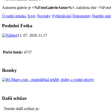
Autorem galerie je
<%FotoGalerieAutor%>
, založena dne <%Fot
Úvodní stránka
Texty
Novinky
Vyhledávání
Dokumenty
Napište ná
Posledni Fotka
13. 07. 2026 11.17
Počet fotek:
4737
Ikonky
Další schůze
Termín další schůze je: