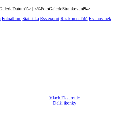
oGalerieDatum%> | <%FotoGalerieStrankovani%>
m
Fotoalbum
Statistika
Rss export
Rss komentářů
Rss novinek
Vlach Electronic
Další ikonky