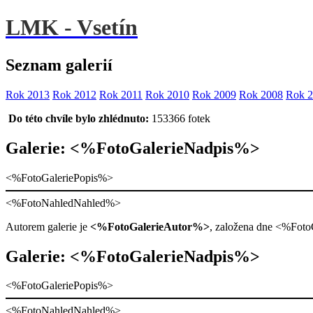
LMK - Vsetín
Seznam galerií
Rok 2013
Rok 2012
Rok 2011
Rok 2010
Rok 2009
Rok 2008
Rok 
Do této chvíle bylo zhlédnuto:
153366 fotek
Galerie: <%FotoGalerieNadpis%>
<%FotoGaleriePopis%>
<%FotoNahledNahled%>
Autorem galerie je
<%FotoGalerieAutor%>
, založena dne <%Fot
Galerie: <%FotoGalerieNadpis%>
<%FotoGaleriePopis%>
<%FotoNahledNahled%>