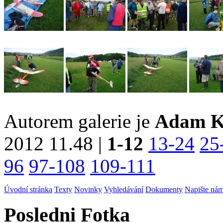
Autorem galerie je
Adam K
2012 11.48 |
1-12
13-24
25
96
97-108
109-111
Úvodní stránka
Texty
Novinky
Vyhledávání
Dokumenty
Napište ná
Posledni Fotka